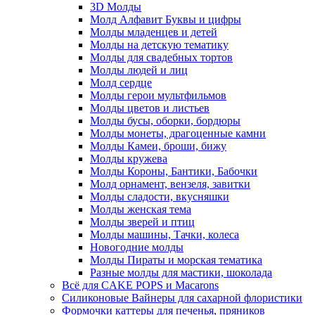
3D Молды
Молд Алфавит Буквы и цифры
Молды младенцев и детей
Молды на детскую тематику
Молды для свадебных тортов
Молды людей и лиц
Молд сердце
Молды герои мультфильмов
Молды цветов и листьев
Молды бусы, оборки, бордюры
Молды монеты, драгоценные камни
Молды Камеи, броши, бижу
Молды кружева
Молды Короны, Бантики, Бабочки
Молд орнамент, вензеля, завитки
Молды сладости, вкусняшки
Молды женская тема
Молды зверей и птиц
Молды машины, Тачки, колеса
Новогодние молды
Молды Пираты и морская тематика
Разные молды для мастики, шоколада
Всё для CAKE POPS и Macarons
Силиконовые Вайнеры для сахарной флористики
Формочки каттеры для печенья, пряников