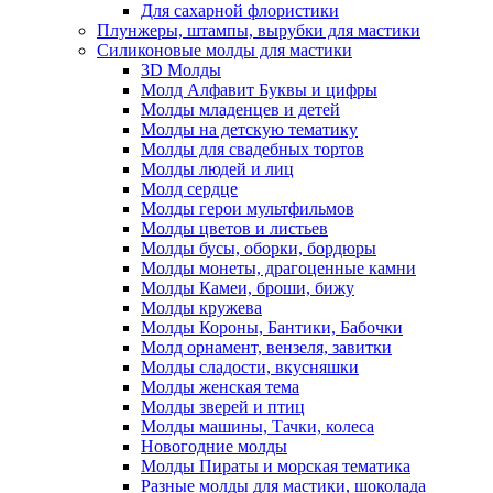
Для сахарной флористики
Плунжеры, штампы, вырубки для мастики
Силиконовые молды для мастики
3D Молды
Молд Алфавит Буквы и цифры
Молды младенцев и детей
Молды на детскую тематику
Молды для свадебных тортов
Молды людей и лиц
Молд сердце
Молды герои мультфильмов
Молды цветов и листьев
Молды бусы, оборки, бордюры
Молды монеты, драгоценные камни
Молды Камеи, броши, бижу
Молды кружева
Молды Короны, Бантики, Бабочки
Молд орнамент, вензеля, завитки
Молды сладости, вкусняшки
Молды женская тема
Молды зверей и птиц
Молды машины, Тачки, колеса
Новогодние молды
Молды Пираты и морская тематика
Разные молды для мастики, шоколада