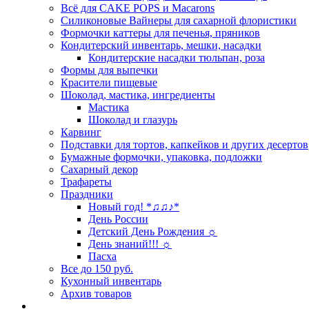
Всё для CAKE POPS и Macarons
Силиконовые Вайнеры для сахарной флористики
Формочки каттеры для печенья, пряников
Кондитерский инвентарь, мешки, насадки
Кондитерские насадки тюльпан, роза
Формы для выпечки
Красители пищевые
Шоколад, мастика, ингредиенты
Мастика
Шоколад и глазурь
Карвинг
Подставки для тортов, капкейков и других десертов
Бумажные формочки, упаковка, подложки
Сахарный декор
Трафареты
Праздники
Новый год! *♫♫♪*
День России
Детский День Рождения ☼
День знаний!!! ☼
Пасха
Все до 150 руб.
Кухонный инвентарь
Архив товаров