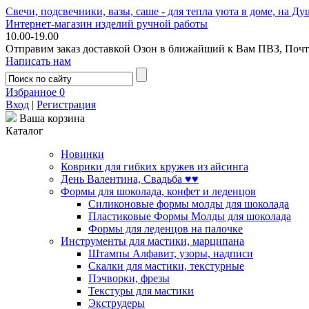
Свечи, подсвечники, вазы, саше - для тепла уюта в доме, на Ду
Интернет-магазин изделий ручной работы
10.00-19.00
Отправим заказ доставкой Озон в ближайший к Вам ПВЗ, Почт
Написать нам
Избранное
0
Вход
|
Регистрация
Ваша корзина
Каталог
Новинки
Коврики для гибких кружев из айсинга
День Валентина, Свадьба ♥♥
Формы для шоколада, конфет и леденцов
Силиконовые формы молды для шоколада
Пластиковые Формы Молды для шоколада
Формы для леденцов на палочке
Инструменты для мастики, марципана
Штампы Алфавит, узоры, надписи
Скалки для мастики, текстурные
Пэчворки, фрезы
Текстуры для мастики
Экструдеры