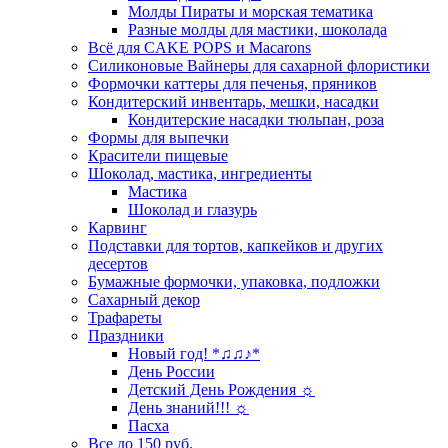
Молды Пираты и морская тематика
Разные молды для мастики, шоколада
Всё для CAKE POPS и Macarons
Силиконовые Вайнеры для сахарной флористики
Формочки каттеры для печенья, пряников
Кондитерский инвентарь, мешки, насадки
Кондитерские насадки тюльпан, роза
Формы для выпечки
Красители пищевые
Шоколад, мастика, ингредиенты
Мастика
Шоколад и глазурь
Карвинг
Подставки для тортов, капкейков и других
десертов
Бумажные формочки, упаковка, подложки
Сахарный декор
Трафареты
Праздники
Новый год! *♫♫♪*
День России
Детский День Рождения ☼
День знаний!!! ☼
Пасха
Все до 150 руб.