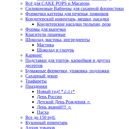
Всё для CAKE POPS и Macarons
Силиконовые Вайнеры для сахарной флористики
Формочки каттеры для печенья, пряников
Кондитерский инвентарь, мешки, насадки
Кондитерские насадки тюльпан, роза
Формы для выпечки
Красители пищевые
Шоколад, мастика, ингредиенты
Мастика
Шоколад и глазурь
Карвинг
Подставки для тортов, капкейков и других
десертов
Бумажные формочки, упаковка, подложки
Сахарный декор
Трафареты
Праздники
Новый год! *♫♫♪*
День России
Детский День Рождения ☼
День знаний!!! ☼
Пасха
Все до 150 руб.
Кухонный инвентарь
Архив товаров