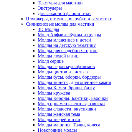
Текстуры для мастики
Экструдеры
Для сахарной флористики
Плунжеры, штампы, вырубки для мастики
Силиконовые молды для мастики
3D Молды
Молд Алфавит Буквы и цифры
Молды младенцев и детей
Молды на детскую тематику
Молды для свадебных тортов
Молды людей и лиц
Молд сердце
Молды герои мультфильмов
Молды цветов и листьев
Молды бусы, оборки, бордюры
Молды монеты, драгоценные камни
Молды Камеи, броши, бижу
Молды кружева
Молды Короны, Бантики, Бабочки
Молд орнамент, вензеля, завитки
Молды сладости, вкусняшки
Молды женская тема
Молды зверей и птиц
Молды машины, Тачки, колеса
Новогодние молды