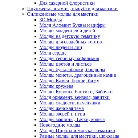
Для сахарной флористики
Плунжеры, штампы, вырубки для мастики
Силиконовые молды для мастики
3D Молды
Молд Алфавит Буквы и цифры
Молды младенцев и детей
Молды на детскую тематику
Молды для свадебных тортов
Молды людей и лиц
Молд сердце
Молды герои мультфильмов
Молды цветов и листьев
Молды бусы, оборки, бордюры
Молды монеты, драгоценные камни
Молды Камеи, броши, бижу
Молды кружева
Молды Короны, Бантики, Бабочки
Молд орнамент, вензеля, завитки
Молды сладости, вкусняшки
Молды женская тема
Молды зверей и птиц
Молды машины, Тачки, колеса
Новогодние молды
Молды Пираты и морская тематика
Разные молды для мастики, шоколада