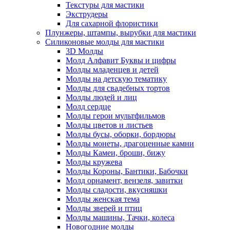
Текстуры для мастики
Экструдеры
Для сахарной флористики
Плунжеры, штампы, вырубки для мастики
Силиконовые молды для мастики
3D Молды
Молд Алфавит Буквы и цифры
Молды младенцев и детей
Молды на детскую тематику
Молды для свадебных тортов
Молды людей и лиц
Молд сердце
Молды герои мультфильмов
Молды цветов и листьев
Молды бусы, оборки, бордюры
Молды монеты, драгоценные камни
Молды Камеи, броши, бижу
Молды кружева
Молды Короны, Бантики, Бабочки
Молд орнамент, вензеля, завитки
Молды сладости, вкусняшки
Молды женская тема
Молды зверей и птиц
Молды машины, Тачки, колеса
Новогодние молды