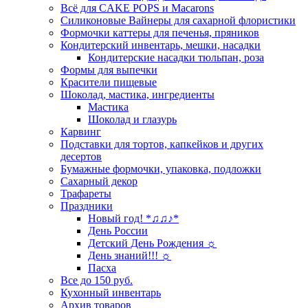
Всё для CAKE POPS и Macarons
Силиконовые Вайнеры для сахарной флористики
Формочки каттеры для печенья, пряников
Кондитерский инвентарь, мешки, насадки
Кондитерские насадки тюльпан, роза
Формы для выпечки
Красители пищевые
Шоколад, мастика, ингредиенты
Мастика
Шоколад и глазурь
Карвинг
Подставки для тортов, капкейков и других
десертов
Бумажные формочки, упаковка, подложки
Сахарный декор
Трафареты
Праздники
Новый год! *♫♫♪*
День России
Детский День Рождения ☼
День знаний!!! ☼
Пасха
Все до 150 руб.
Кухонный инвентарь
Архив товаров