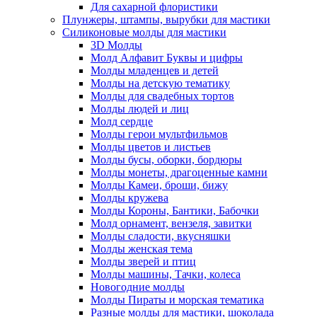
Для сахарной флористики
Плунжеры, штампы, вырубки для мастики
Силиконовые молды для мастики
3D Молды
Молд Алфавит Буквы и цифры
Молды младенцев и детей
Молды на детскую тематику
Молды для свадебных тортов
Молды людей и лиц
Молд сердце
Молды герои мультфильмов
Молды цветов и листьев
Молды бусы, оборки, бордюры
Молды монеты, драгоценные камни
Молды Камеи, броши, бижу
Молды кружева
Молды Короны, Бантики, Бабочки
Молд орнамент, вензеля, завитки
Молды сладости, вкусняшки
Молды женская тема
Молды зверей и птиц
Молды машины, Тачки, колеса
Новогодние молды
Молды Пираты и морская тематика
Разные молды для мастики, шоколада