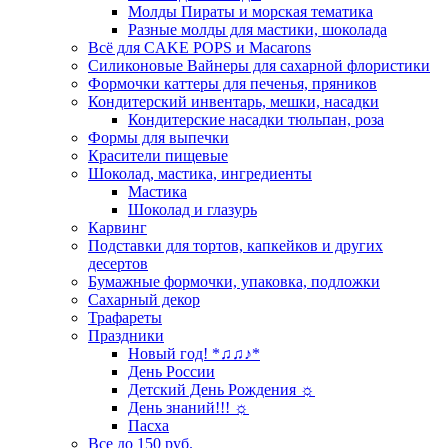
Молды Пираты и морская тематика
Разные молды для мастики, шоколада
Всё для CAKE POPS и Macarons
Силиконовые Вайнеры для сахарной флористики
Формочки каттеры для печенья, пряников
Кондитерский инвентарь, мешки, насадки
Кондитерские насадки тюльпан, роза
Формы для выпечки
Красители пищевые
Шоколад, мастика, ингредиенты
Мастика
Шоколад и глазурь
Карвинг
Подставки для тортов, капкейков и других
десертов
Бумажные формочки, упаковка, подложки
Сахарный декор
Трафареты
Праздники
Новый год! *♫♫♪*
День России
Детский День Рождения ☼
День знаний!!! ☼
Пасха
Все до 150 руб.