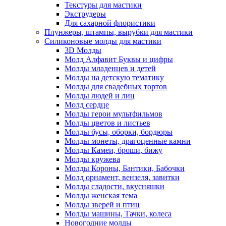
Текстуры для мастики
Экструдеры
Для сахарной флористики
Плунжеры, штампы, вырубки для мастики
Силиконовые молды для мастики
3D Молды
Молд Алфавит Буквы и цифры
Молды младенцев и детей
Молды на детскую тематику
Молды для свадебных тортов
Молды людей и лиц
Молд сердце
Молды герои мультфильмов
Молды цветов и листьев
Молды бусы, оборки, бордюры
Молды монеты, драгоценные камни
Молды Камеи, броши, бижу
Молды кружева
Молды Короны, Бантики, Бабочки
Молд орнамент, вензеля, завитки
Молды сладости, вкусняшки
Молды женская тема
Молды зверей и птиц
Молды машины, Тачки, колеса
Новогодние молды