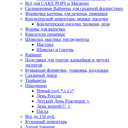
Всё для CAKE POPS и Macarons
Силиконовые Вайнеры для сахарной флористики
Формочки каттеры для печенья, пряников
Кондитерский инвентарь, мешки, насадки
Кондитерские насадки тюльпан, роза
Формы для выпечки
Красители пищевые
Шоколад, мастика, ингредиенты
Мастика
Шоколад и глазурь
Карвинг
Подставки для тортов, капкейков и других
десертов
Бумажные формочки, упаковка, подложки
Сахарный декор
Трафареты
Праздники
Новый год! *♫♫♪*
День России
Детский День Рождения ☼
День знаний!!! ☼
Пасха
Все до 150 руб.
Кухонный инвентарь
Архив товаров