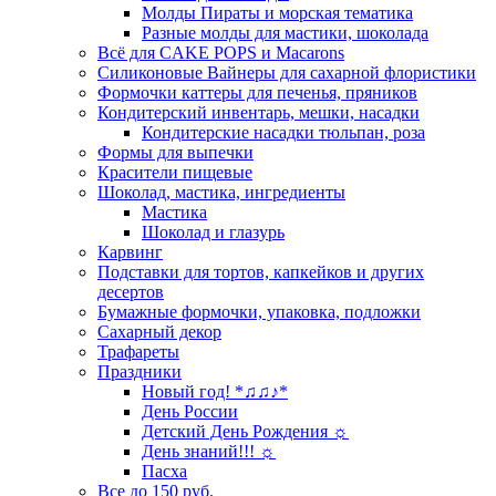
Молды Пираты и морская тематика
Разные молды для мастики, шоколада
Всё для CAKE POPS и Macarons
Силиконовые Вайнеры для сахарной флористики
Формочки каттеры для печенья, пряников
Кондитерский инвентарь, мешки, насадки
Кондитерские насадки тюльпан, роза
Формы для выпечки
Красители пищевые
Шоколад, мастика, ингредиенты
Мастика
Шоколад и глазурь
Карвинг
Подставки для тортов, капкейков и других
десертов
Бумажные формочки, упаковка, подложки
Сахарный декор
Трафареты
Праздники
Новый год! *♫♫♪*
День России
Детский День Рождения ☼
День знаний!!! ☼
Пасха
Все до 150 руб.