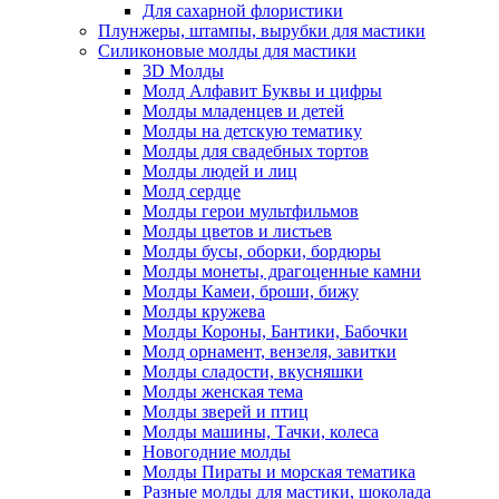
Для сахарной флористики
Плунжеры, штампы, вырубки для мастики
Силиконовые молды для мастики
3D Молды
Молд Алфавит Буквы и цифры
Молды младенцев и детей
Молды на детскую тематику
Молды для свадебных тортов
Молды людей и лиц
Молд сердце
Молды герои мультфильмов
Молды цветов и листьев
Молды бусы, оборки, бордюры
Молды монеты, драгоценные камни
Молды Камеи, броши, бижу
Молды кружева
Молды Короны, Бантики, Бабочки
Молд орнамент, вензеля, завитки
Молды сладости, вкусняшки
Молды женская тема
Молды зверей и птиц
Молды машины, Тачки, колеса
Новогодние молды
Молды Пираты и морская тематика
Разные молды для мастики, шоколада